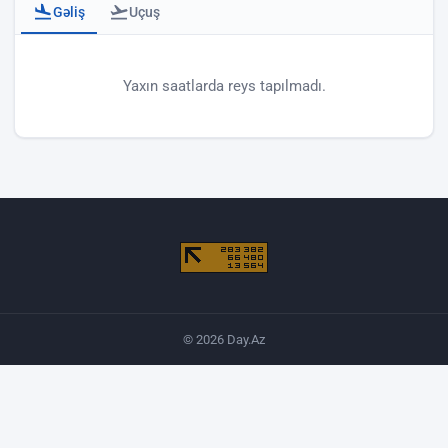
Gəliş
Uçuş
Bakı hava limanı - gəlişlər
Yaxın saatlarda reys tapılmadı.
© 2026 Day.Az