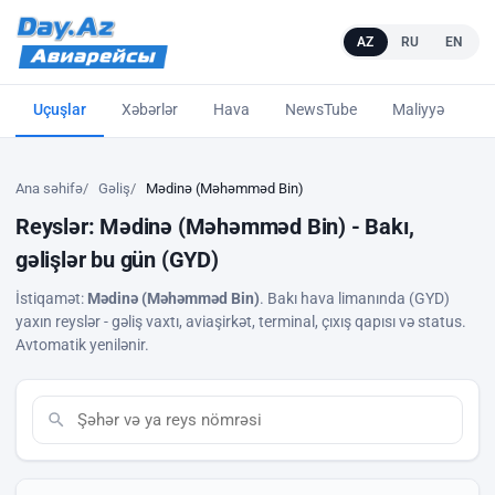
AZ
RU
EN
Uçuşlar
Xəbərlər
Hava
NewsTube
Maliyyə
L
Ana səhifə
Gəliş
Mədinə (Məhəmməd Bin)
Reyslər: Mədinə (Məhəmməd Bin) - Bakı,
gəlişlər bu gün (GYD)
İstiqamət:
Mədinə (Məhəmməd Bin)
. Bakı hava limanında (GYD)
yaxın reyslər - gəliş vaxtı, aviaşirkət, terminal, çıxış qapısı və status.
Avtomatik yenilənir.