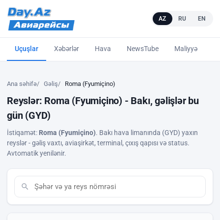
AZ
RU
EN
Uçuşlar
Xəbərlər
Hava
NewsTube
Maliyyə
L
Ana səhifə
Gəliş
Roma (Fyumiçino)
Reyslər: Roma (Fyumiçino) - Bakı, gəlişlər bu
gün (GYD)
İstiqamət:
Roma (Fyumiçino)
. Bakı hava limanında (GYD) yaxın
reyslər - gəliş vaxtı, aviaşirkət, terminal, çıxış qapısı və status.
Avtomatik yenilənir.