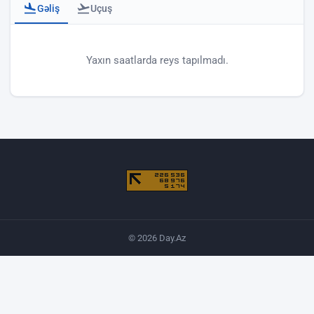
Gəliş
Uçuş
Bakı hava limanı - gəlişlər
Yaxın saatlarda reys tapılmadı.
© 2026 Day.Az