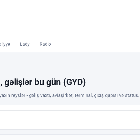
liyyə
Lady
Radio
, gəlişlər bu gün (GYD)
xın reyslər - gəliş vaxtı, aviaşirkət, terminal, çıxış qapısı və status