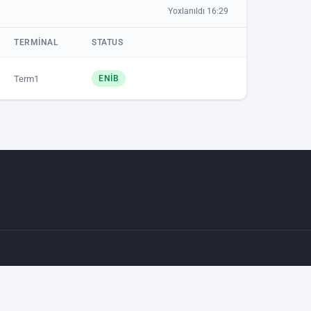
Yoxlanıldı 16:29
TERMINAL
STATUS
Term1
ENIB