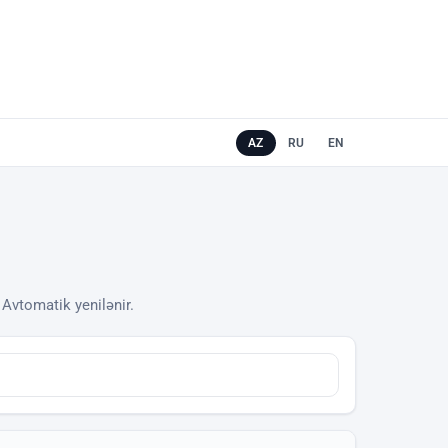
AZ
RU
EN
. Avtomatik yenilənir.