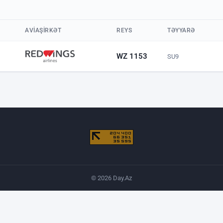
AVIAŞIRKƏT
REYS
TƏYYARƏ
WZ 1153
SU9
© 2026 Day.Az