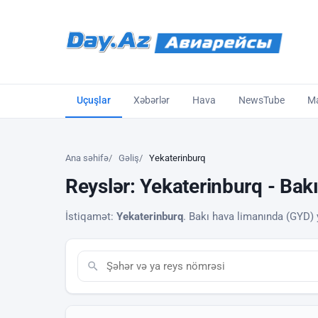
Uçuşlar
Xəbərlər
Hava
NewsTube
Ma
Ana səhifə
Gəliş
Yekaterinburq
Reyslər: Yekaterinburq - Bakı
İstiqamət:
Yekaterinburq
. Bakı hava limanında (GYD) ya