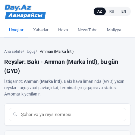
AZ
RU
EN
Uçuşlar
Xəbərlər
Hava
NewsTube
Maliyyə
L
Ana səhifə
Uçuş
Amman (Marka İntl)
Reyslər: Bakı - Amman (Marka İntl), bu gün
(GYD)
İstiqamət:
Amman (Marka İntl)
. Bakı hava limanında (GYD) yaxın
reyslər - uçuş vaxtı, aviaşirkət, terminal, çıxış qapısı və status.
Avtomatik yenilənir.