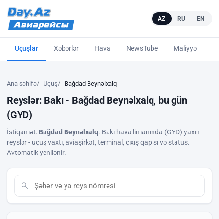
AZ
RU
EN
Uçuşlar
Xəbərlər
Hava
NewsTube
Maliyyə
L
Ana səhifə
Uçuş
Bağdad Beynəlxalq
Reyslər: Bakı - Bağdad Beynəlxalq, bu gün
(GYD)
İstiqamət:
Bağdad Beynəlxalq
. Bakı hava limanında (GYD) yaxın
reyslər - uçuş vaxtı, aviaşirkət, terminal, çıxış qapısı və status.
Avtomatik yenilənir.