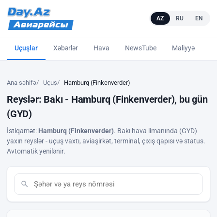
AZ
RU
EN
Uçuşlar
Xəbərlər
Hava
NewsTube
Maliyyə
L
Ana səhifə
Uçuş
Hamburq (Finkenverder)
Reyslər: Bakı - Hamburq (Finkenverder), bu gün
(GYD)
İstiqamət:
Hamburq (Finkenverder)
. Bakı hava limanında (GYD)
yaxın reyslər - uçuş vaxtı, aviaşirkət, terminal, çıxış qapısı və status.
Avtomatik yenilənir.