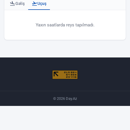
Gəliş
Uçuş
Bakı hava limanı - uçuşlar
Yaxın saatlarda reys tapılmadı.
© 2026 Day.Az