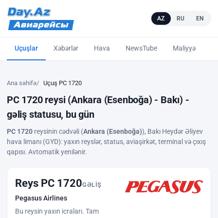
AZ
RU
EN
Uçuşlar
Xəbərlər
Hava
NewsTube
Maliyyə
L
Ana səhifə
Uçuş PC 1720
PC 1720 reysi (Ankara (Esenboğa) - Bakı) -
gəliş statusu, bu gün
PC 1720
reysinin cədvəli (
Ankara (Esenboğa)
), Bakı Heydər Əliyev
hava limanı (GYD): yaxın reyslər, status, aviaşirkət, terminal və çıxış
qapısı. Avtomatik yenilənir.
Reys PC 1720
GƏLIŞ
Pegasus Airlines
Bu reysin yaxın icraları. Tam