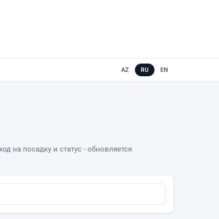
AZ
RU
EN
од на посадку и статус - обновляется