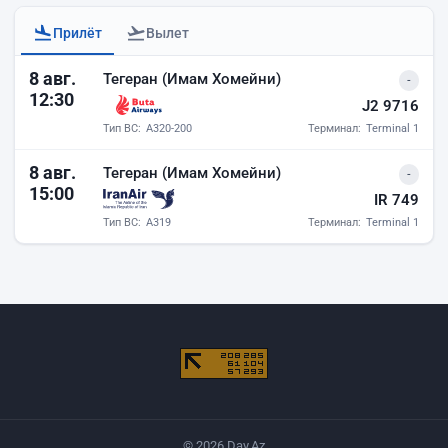
Прилёт
Вылет
Прилёты аэропорта Баку
8 авг.
Тегеран (Имам Хомейни)
-
12:30
J2 9716
Тип ВС:
A320-200
Терминал:
Terminal 1
8 авг.
Тегеран (Имам Хомейни)
-
15:00
IR 749
Тип ВС:
A319
Терминал:
Terminal 1
© 2026 Day.Az