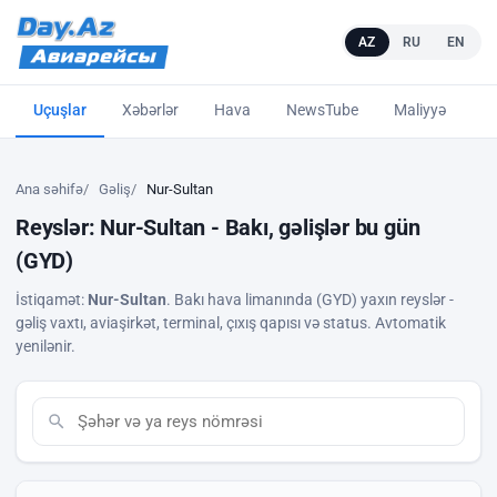
AZ
RU
EN
Uçuşlar
Xəbərlər
Hava
NewsTube
Maliyyə
L
Ana səhifə
Gəliş
Nur-Sultan
Reyslər: Nur-Sultan - Bakı, gəlişlər bu gün
(GYD)
İstiqamət:
Nur-Sultan
. Bakı hava limanında (GYD) yaxın reyslər -
gəliş vaxtı, aviaşirkət, terminal, çıxış qapısı və status. Avtomatik
yenilənir.