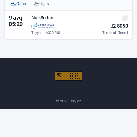
Gəliş
Uçuş
Bakı hava limanı - gəlişlər
9 avq
Nur-Sultan
-
05:20
J2 8050
Təyyarə:
A320-200
Terminal:
Term1
© 2026 Day.Az