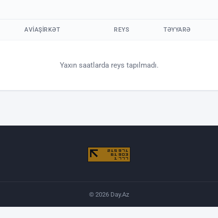
AVIAŞIRKƏT
REYS
TƏYYARƏ
Yaxın saatlarda reys tapılmadı.
© 2026 Day.Az