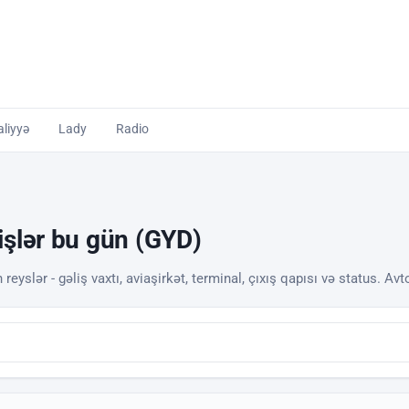
liyyə
Lady
Radio
işlər bu gün (GYD)
reyslər - gəliş vaxtı, aviaşirkət, terminal, çıxış qapısı və status. Avt