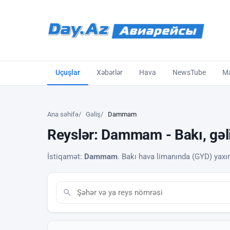
Uçuşlar
Xəbərlər
Hava
NewsTube
Ma
Ana səhifə
Gəliş
Dammam
Reyslər: Dammam - Bakı, gəl
İstiqamət:
Dammam
. Bakı hava limanında (GYD) yaxın 