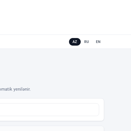
AZ
RU
EN
omatik yenilənir.