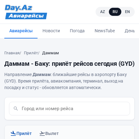
AZ
RU
EN
Авиарейсы
Новости
Погода
NewsTube
Деньг
Главная
Прилёт
Даммам
Даммам - Баку: прилёт рейсов сегодня (GYD)
Направление
Даммам
: ближайшие рейсы в аэропорту Баку
(GYD). Время прилёта, авиакомпания, терминал, выход на
посадку и статус - обновляется автоматически.
Прилёт
Вылет