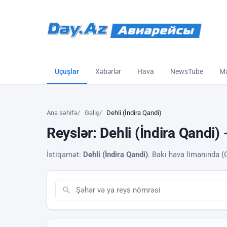
Uçuşlar
Xəbərlər
Hava
NewsTube
Ma
Ana səhifə
Gəliş
Dehli (İndira Qandi)
Reyslər: Dehli (İndira Qandi) 
İstiqamət:
Dehli (İndira Qandi)
. Bakı hava limanında (G