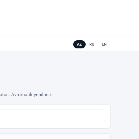
AZ
RU
EN
tatus. Avtomatik yenilənir.