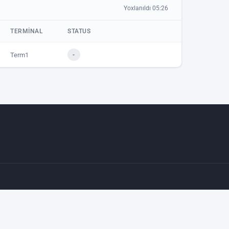
Yoxlanıldı 05:26
TERMINAL
STATUS
Term1
-