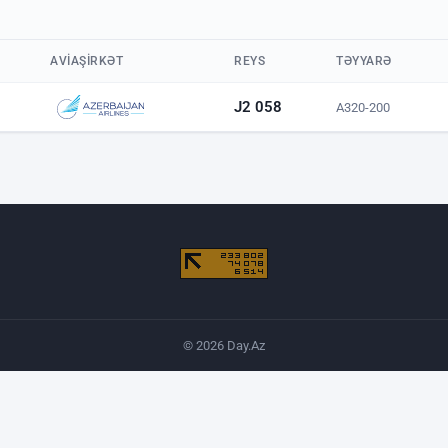
AVIAŞIRKƏT
REYS
TƏYYARƏ
J2 058
A320-200
© 2026 Day.Az