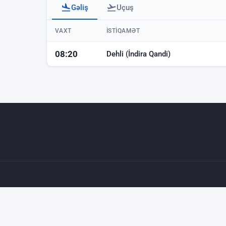
Gəliş
Uçuş
Bakı hava limanı - gəlişlər
VAXT
İSTIQAMƏT
08:20
Dehli (İndira Qandi)