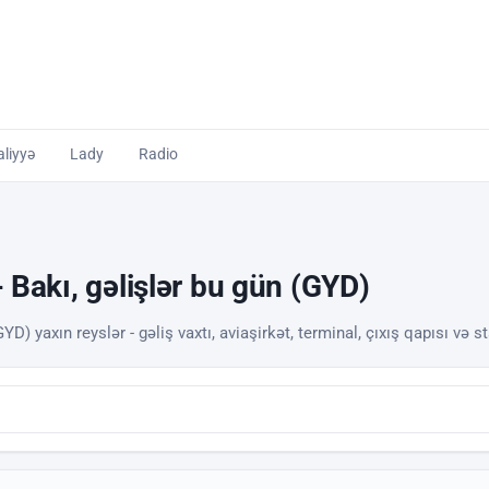
liyyə
Lady
Radio
- Bakı, gəlişlər bu gün (GYD)
YD) yaxın reyslər - gəliş vaxtı, aviaşirkət, terminal, çıxış qapısı və s