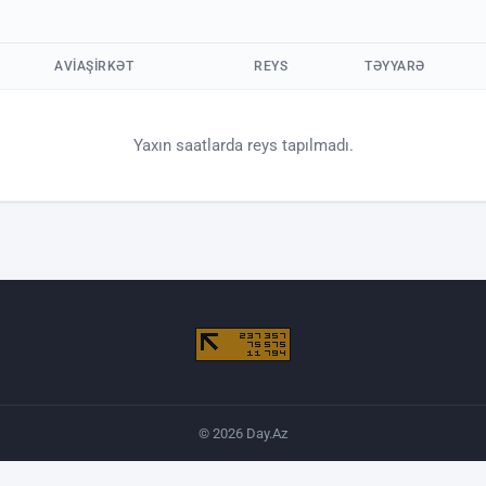
AVIAŞIRKƏT
REYS
TƏYYARƏ
Yaxın saatlarda reys tapılmadı.
© 2026 Day.Az