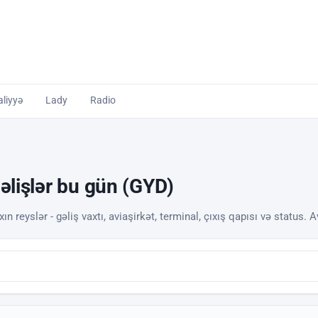
liyyə
Lady
Radio
gəlişlər bu gün (GYD)
n reyslər - gəliş vaxtı, aviaşirkət, terminal, çıxış qapısı və status. 