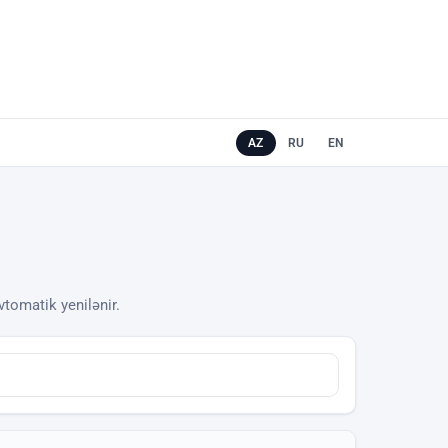
AZ
RU
EN
Avtomatik yenilənir.