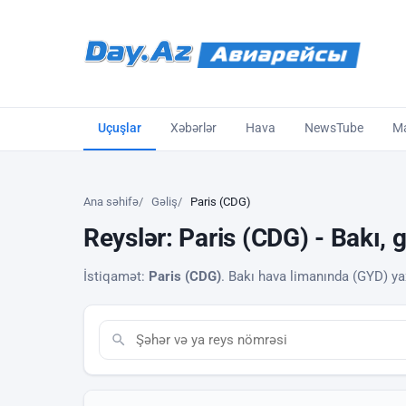
Uçuşlar
Xəbərlər
Hava
NewsTube
Ma
Ana səhifə
Gəliş
Paris (CDG)
Reyslər: Paris (CDG) - Bakı, 
İstiqamət:
Paris (CDG)
. Bakı hava limanında (GYD) yaxı