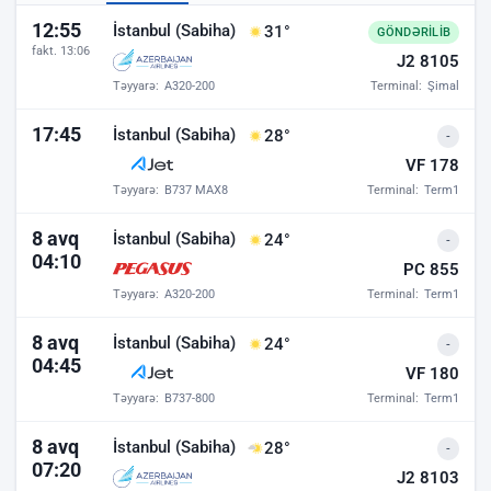
Bakı hava limanı - uçuşlar
12:55
İstanbul (Sabiha)
31°
GÖNDƏRILIB
fakt. 13:06
J2 8105
Təyyarə:
A320-200
Terminal:
Şimal
17:45
İstanbul (Sabiha)
28°
-
VF 178
Təyyarə:
B737 MAX8
Terminal:
Term1
8 avq
İstanbul (Sabiha)
24°
-
04:10
PC 855
Təyyarə:
A320-200
Terminal:
Term1
8 avq
İstanbul (Sabiha)
24°
-
04:45
VF 180
Təyyarə:
B737-800
Terminal:
Term1
8 avq
İstanbul (Sabiha)
28°
-
07:20
J2 8103