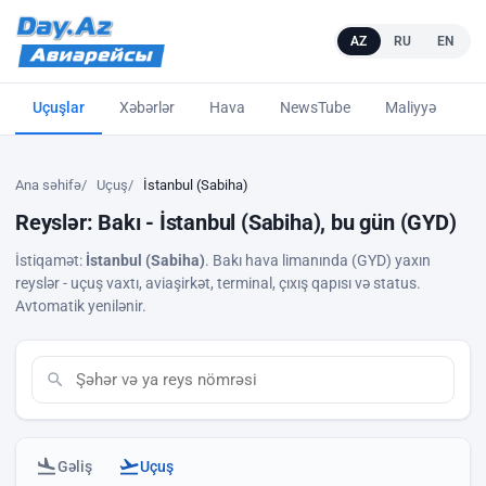
AZ
RU
EN
Uçuşlar
Xəbərlər
Hava
NewsTube
Maliyyə
L
Ana səhifə
Uçuş
İstanbul (Sabiha)
Reyslər: Bakı - İstanbul (Sabiha), bu gün (GYD)
İstiqamət:
İstanbul (Sabiha)
. Bakı hava limanında (GYD) yaxın
reyslər - uçuş vaxtı, aviaşirkət, terminal, çıxış qapısı və status.
Avtomatik yenilənir.
Gəliş
Uçuş