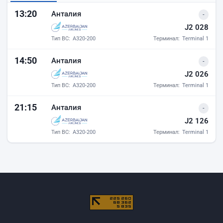
Прилёты аэропорта Баку
13:20
Анталия
-
J2 028
Тип ВС:
A320-200
Терминал:
Terminal 1
14:50
Анталия
-
J2 026
Тип ВС:
A320-200
Терминал:
Terminal 1
21:15
Анталия
-
J2 126
Тип ВС:
A320-200
Терминал:
Terminal 1