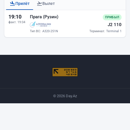
Прилёт
Вылет
Прилёты аэропорта Баку
19:10
Прага (Рузин)
ПРИБЫЛ
факт. 19:04
J2 110
Тип ВС:
A320-251N
Терминал:
Terminal 1
© 2026 Day.Az