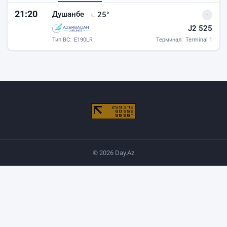
Вылеты аэропорта Баку
21:20
Душанбе
25°
-
J2 525
Тип ВС:
E190LR
Терминал:
Terminal 1
© 2026 Day.Az