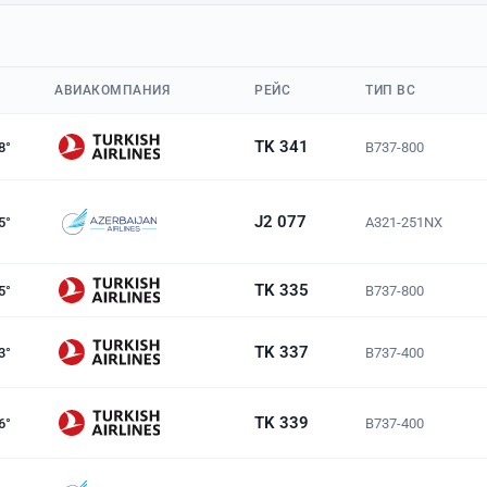
АВИАКОМПАНИЯ
РЕЙС
ТИП ВС
TK 341
B737-800
8°
J2 077
A321-251NX
5°
TK 335
B737-800
5°
TK 337
B737-400
3°
TK 339
B737-400
6°