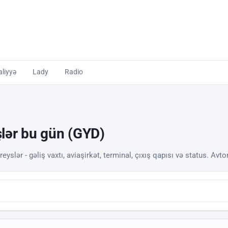
liyyə
Lady
Radio
işlər bu gün (GYD)
yslər - gəliş vaxtı, aviaşirkət, terminal, çıxış qapısı və status. Avto