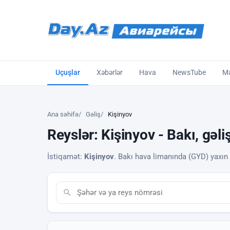
Uçuşlar
Xəbərlər
Hava
NewsTube
Ma
Ana səhifə
Gəliş
Kişinyov
Reyslər: Kişinyov - Bakı, gəl
İstiqamət:
Kişinyov
. Bakı hava limanında (GYD) yaxın re