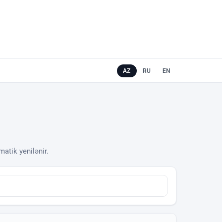
AZ
RU
EN
matik yenilənir.