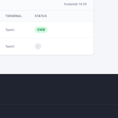
Yoxlanıldı 18:59
TERMINAL
STATUS
Term1
ENIB
Term1
-