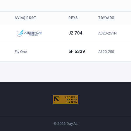
AVIAŞIRKƏT
REYS
TƏYYARƏ
J2 704
A320-251N
5F 5339
A320-200
Fly One
© 2026 Day.Az