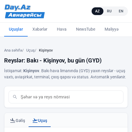
AZ
RU
EN
Uçuşlar
Xəbərlər
Hava
NewsTube
Maliyyə
L
Ana səhifə
Uçuş
Kişinyov
Reyslər: Bakı - Kişinyov, bu gün (GYD)
İstiqamət:
Kişinyov
. Bakı hava limanında (GYD) yaxın reyslər - uçuş
vaxtı, aviaşirkət, terminal, çıxış qapısı və status. Avtomatik yenilənir.
Gəliş
Uçuş
Bakı hava limanı - uçuşlar