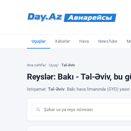
Uçuşlar
Xəbərlər
Hava
NewsTube
Ma
Ana səhifə
Uçuş
Təl-Əviv
Reyslər: Bakı - Təl-Əviv, bu 
İstiqamət:
Təl-Əviv
. Bakı hava limanında (GYD) yaxın r