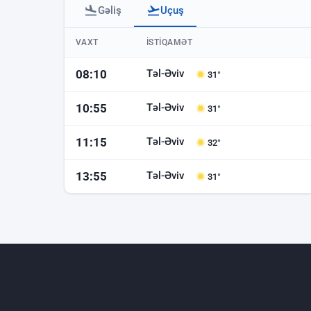
Gəliş
Uçuş
Bakı hava limanı - uçuşlar
VAXT
İSTIQAMƏT
Təl-Əviv
08:10
31°
Təl-Əviv
10:55
31°
Təl-Əviv
11:15
32°
Təl-Əviv
13:55
31°