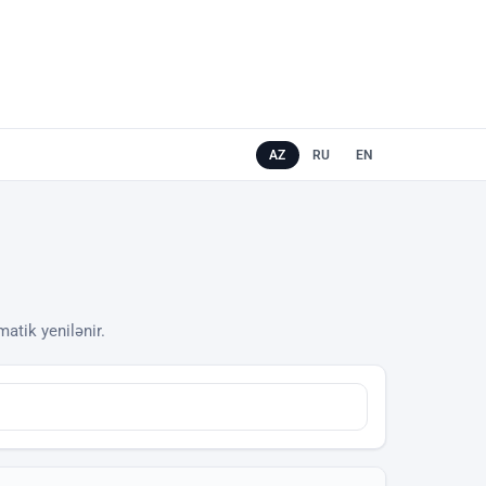
AZ
RU
EN
matik yenilənir.