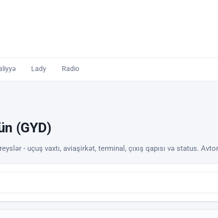
liyyə
Lady
Radio
gün (GYD)
eyslər - uçuş vaxtı, aviaşirkət, terminal, çıxış qapısı və status. Avto