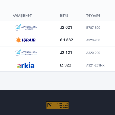
AVIAŞIRKƏT
REYS
TƏYYARƏ
J2 021
B787-800
6H 882
A320-200
J2 121
A320-200
IZ 322
A321-251NX