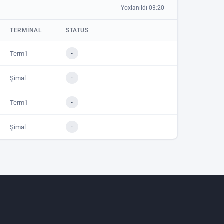
Yoxlanıldı 03:20
TERMINAL
STATUS
Term1
-
Şimal
-
Term1
-
Şimal
-